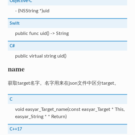
Objective-C
- (NSString *)uid
Swift
public func uid() -> String
C#
public virtual string uid()
name
获取target名字。名字用来在json文件中区分target。
C
void easyar_Target_name(const easyar_Target * This,
easyar_String * * Return)
C++17