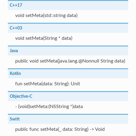
C++17
void setMeta(std::string data)
C++03
void setMeta(String * data)
Java
public void setMeta(java.lang.@Nonnull String data)
Kotlin
fun setMeta(data: String): Unit
Objective-C
- (void)setMeta:(NSString *)data
Swift
public func setMeta(_ data: String) -> Void