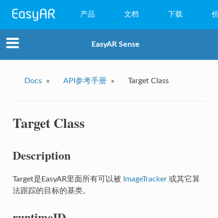
产品
文档
下载
WebAR
EasyAR Sense
小程序AR
EasyAR Mega
Docs
»
API参考手册
»
Target Class
EasyAR Sense
Target Class
EasyAR CRS
Description
Target是EasyAR里面所有可以被
ImageTracker
或其它算
法跟踪的目标的基类。
runtimeID