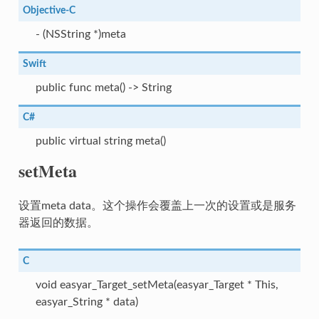
Objective-C
- (NSString *)meta
Swift
public func meta() -> String
C#
public virtual string meta()
setMeta
设置meta data。这个操作会覆盖上一次的设置或是服务
器返回的数据。
C
void easyar_Target_setMeta(easyar_Target * This,
easyar_String * data)