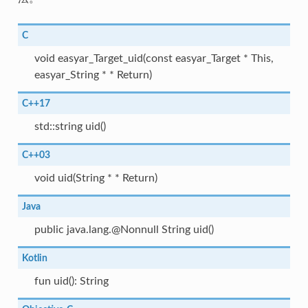
C
void easyar_Target_uid(const easyar_Target * This,
easyar_String * * Return)
C++17
std::string uid()
C++03
void uid(String * * Return)
Java
public java.lang.@Nonnull String uid()
Kotlin
fun uid(): String