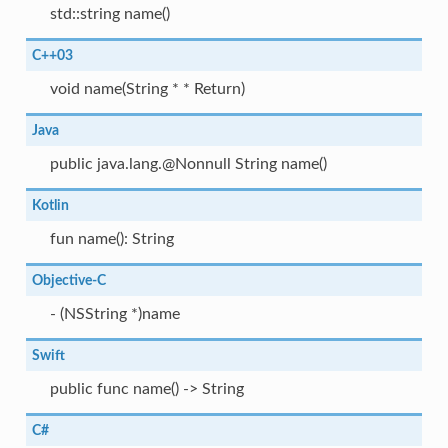
std::string name()
C++03
void name(String * * Return)
Java
public java.lang.@Nonnull String name()
Kotlin
fun name(): String
Objective-C
- (NSString *)name
Swift
public func name() -> String
C#