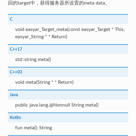
回的target中，获得服务器所设置的meta data。
C
void easyar_Target_meta(const easyar_Target * This,
easyar_String * * Return)
C++17
std::string meta()
C++03
void meta(String * * Return)
Java
public java.lang.@Nonnull String meta()
Kotlin
fun meta(): String