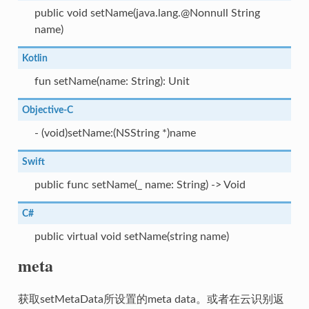
public void setName(java.lang.@Nonnull String
name)
Kotlin
fun setName(name: String): Unit
Objective-C
- (void)setName:(NSString *)name
Swift
public func setName(_ name: String) -> Void
C#
public virtual void setName(string name)
meta
获取setMetaData所设置的meta data。或者在云识别返