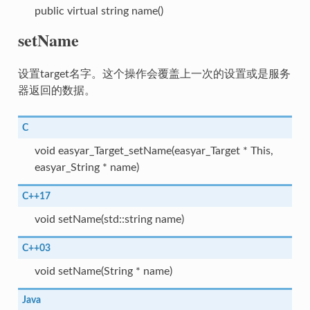
public virtual string name()
setName
设置target名字。这个操作会覆盖上一次的设置或是服务
器返回的数据。
C
void easyar_Target_setName(easyar_Target * This,
easyar_String * name)
C++17
void setName(std::string name)
C++03
void setName(String * name)
Java