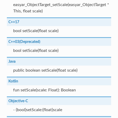
easyar_ObjectTarget_setScale(easyar_ObjectTarget *
This, float scale)
C++17
bool setScale(float scale)
C++03(Deprecated)
bool setScale(float scale)
Java
public boolean setScale(float scale)
Kotlin
fun setScale(scale: Float): Boolean
Objective-C
- (bool)setScale:(float)scale