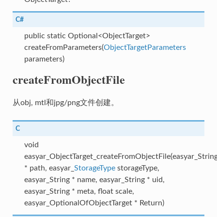
C#
public static Optional<ObjectTarget>
createFromParameters(
ObjectTargetParameters
parameters)
createFromObjectFile
从obj, mtl和jpg/png文件创建。
C
void
easyar_ObjectTarget_createFromObjectFile(easyar_Strin
* path, easyar_
StorageType
storageType,
easyar_String * name, easyar_String * uid,
easyar_String * meta, float scale,
easyar_OptionalOfObjectTarget * Return)