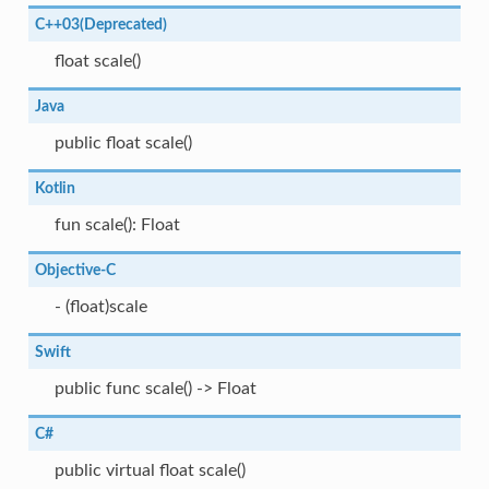
C++03(Deprecated)
float scale()
Java
public float scale()
Kotlin
fun scale(): Float
Objective-C
- (float)scale
Swift
public func scale() -> Float
C#
public virtual float scale()