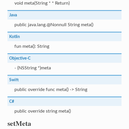
void meta(String * * Return)
Java
public java.lang.@Nonnull String meta()
Kotlin
fun meta(): String
Objective-C
- (NSString *)meta
Swift
public override func meta() -> String
C#
public override string meta()
setMeta