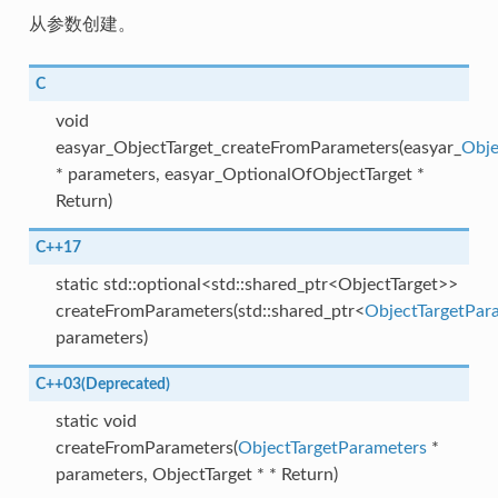
从参数创建。
C
void
easyar_ObjectTarget_createFromParameters(easyar_
Obje
* parameters, easyar_OptionalOfObjectTarget *
Return)
C++17
static std::optional<std::shared_ptr<ObjectTarget>>
createFromParameters(std::shared_ptr<
ObjectTargetPar
parameters)
C++03(Deprecated)
static void
createFromParameters(
ObjectTargetParameters
*
parameters, ObjectTarget * * Return)