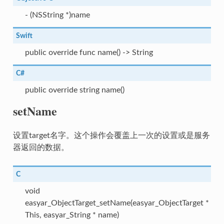
- (NSString *)name
Swift
public override func name() -> String
C#
public override string name()
setName
设置target名字。这个操作会覆盖上一次的设置或是服务
器返回的数据。
C
void
easyar_ObjectTarget_setName(easyar_ObjectTarget *
This, easyar_String * name)