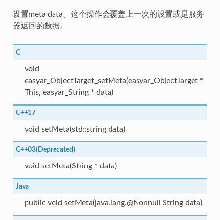
设置meta data。这个操作会覆盖上一次的设置或是服务
器返回的数据。
C
void
easyar_ObjectTarget_setMeta(easyar_ObjectTarget *
This, easyar_String * data)
C++17
void setMeta(std::string data)
C++03(Deprecated)
void setMeta(String * data)
Java
public void setMeta(java.lang.@Nonnull String data)