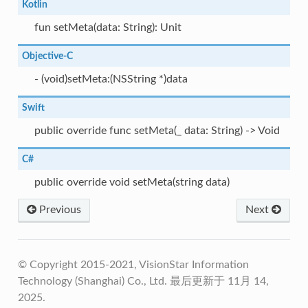
Kotlin
fun setMeta(data: String): Unit
Objective-C
- (void)setMeta:(NSString *)data
Swift
public override func setMeta(_ data: String) -> Void
C#
public override void setMeta(string data)
Previous
Next
© Copyright 2015-2021, VisionStar Information
Technology (Shanghai) Co., Ltd.
最后更新于 11月 14,
2025.