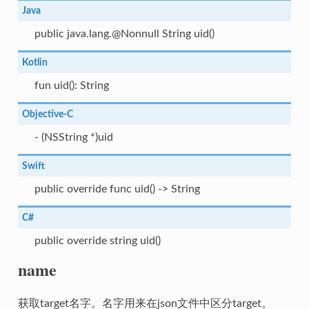
Java
public java.lang.@Nonnull String uid()
Kotlin
fun uid(): String
Objective-C
- (NSString *)uid
Swift
public override func uid() -> String
C#
public override string uid()
name
获取target名字。名字用来在json文件中区分target。