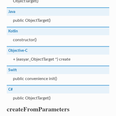
ObjectTarget()
Java
public ObjectTarget()
Kotlin
constructor()
Objective-C
+ (easyar_ObjectTarget *) create
Swift
public convenience init()
C#
public ObjectTarget()
createFromParameters