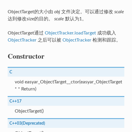
ObjectTarget的大小由
obj
文件决定。可以通过修改
scale
达到修改size的目的。
scale
默认为1。
ObjectTarget通过
ObjectTracker.loadTarget
成功载入
ObjectTracker
之后可以被
ObjectTracker
检测和跟踪。
Constructor
C
void easyar_ObjectTarget__ctor(easyar_ObjectTarget
* * Return)
C++17
ObjectTarget()
C++03(Deprecated)