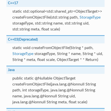
C++17
static std::optional<std::shared_ptr<ObjectTarget>>
createFromObjectFile(std::string path,
StorageType
storageType, std::string name, std::string uid,
std::string meta, float scale)
C++03(Deprecated)
static void createFromObjectFile(String * path,
StorageType
storageType, String * name, String * uid,
String * meta, float scale, ObjectTarget * * Return)
Java
public static @Nullable ObjectTarget
createFromObjectFile(java.lang.@Nonnull String
path, int storageType, java.lang.@Nonnull String
name, java.lang.@Nonnull String uid,
java.lang.@Nonnull String meta, float scale)