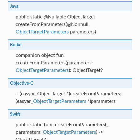
Java
public static @Nullable ObjectTarget
createFromParameters(@Nonnull
ObjectTargetParameters
parameters)
Kotlin
companion object fun
createFromParameters(parameters:
ObjectTargetParameters
): ObjectTarget?
Objective-C
+ (easyar_ObjectTarget *)createFromParameters:
(easyar_
ObjectTargetParameters
*)parameters
Swift
public static func createFromParameters(_
parameters:
ObjectTargetParameters
) ->
ObjectTarget?