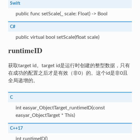
Swift
public func setScale(_ scale: Float) -> Bool
C#
public virtual bool setScale(float scale)
runtimeID
获取target id。target id是运行时创建的整型数据，只有
在成功的配置之后才是有效（非0）的。这个id是非0且
全局递增的。
C
int easyar_ObjectTarget_runtimeID(const
easyar_ObjectTarget * This)
C++17
int runtimeID()