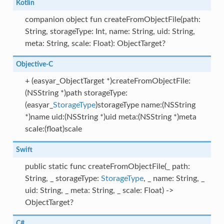
Kotlin
companion object fun createFromObjectFile(path:
String, storageType: Int, name: String, uid: String,
meta: String, scale: Float): ObjectTarget?
Objective-C
+ (easyar_ObjectTarget *)createFromObjectFile:
(NSString *)path storageType:
(easyar_
StorageType
)storageType name:(NSString
*)name uid:(NSString *)uid meta:(NSString *)meta
scale:(float)scale
Swift
public static func createFromObjectFile(_ path:
String, _ storageType:
StorageType
, _ name: String, _
uid: String, _ meta: String, _ scale: Float) ->
ObjectTarget?
C#