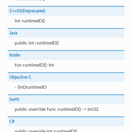
C++03(Deprecated)
int runtimeID()
Java
public int runtimeID()
Kotlin
fun runtimeID(): Int
Objective-C
- (int)runtimeID
Swift
public override func runtimeID() -> Int32
C#
public override int runtimeID()