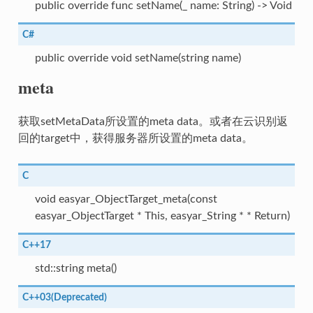
public override func setName(_ name: String) -> Void
C#
public override void setName(string name)
meta
获取setMetaData所设置的meta data。或者在云识别返
回的target中，获得服务器所设置的meta data。
C
void easyar_ObjectTarget_meta(const
easyar_ObjectTarget * This, easyar_String * * Return)
C++17
std::string meta()
C++03(Deprecated)