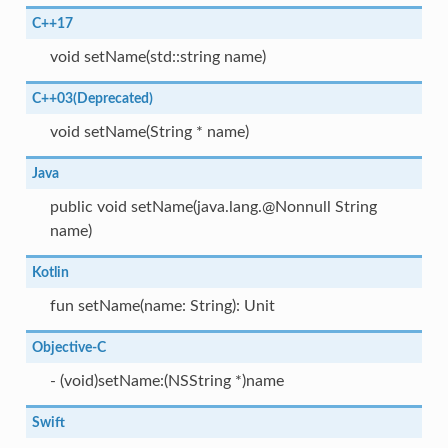
C++17
void setName(std::string name)
C++03(Deprecated)
void setName(String * name)
Java
public void setName(java.lang.@Nonnull String
name)
Kotlin
fun setName(name: String): Unit
Objective-C
- (void)setName:(NSString *)name
Swift