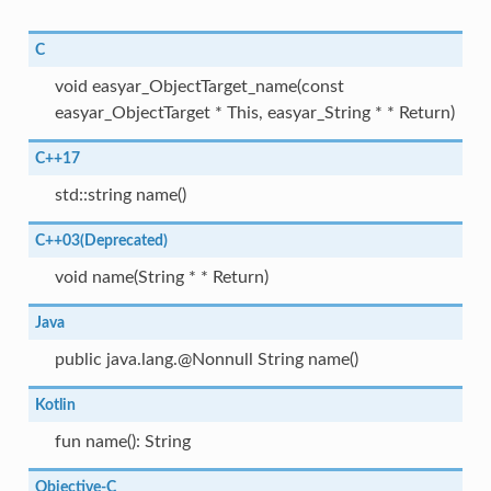
C
void easyar_ObjectTarget_name(const
easyar_ObjectTarget * This, easyar_String * * Return)
C++17
std::string name()
C++03(Deprecated)
void name(String * * Return)
Java
public java.lang.@Nonnull String name()
Kotlin
fun name(): String
Objective-C