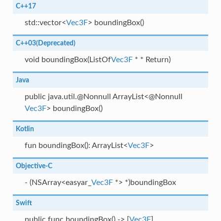
C++17
std::vector<
Vec3F
> boundingBox()
C++03(Deprecated)
void boundingBox(ListOf
Vec3F
* * Return)
Java
public java.util.@Nonnull ArrayList<@Nonnull
Vec3F
> boundingBox()
Kotlin
fun boundingBox(): ArrayList<
Vec3F
>
Objective-C
- (NSArray<easyar_
Vec3F
*> *)boundingBox
Swift
public func boundingBox() -> [
Vec3F
]