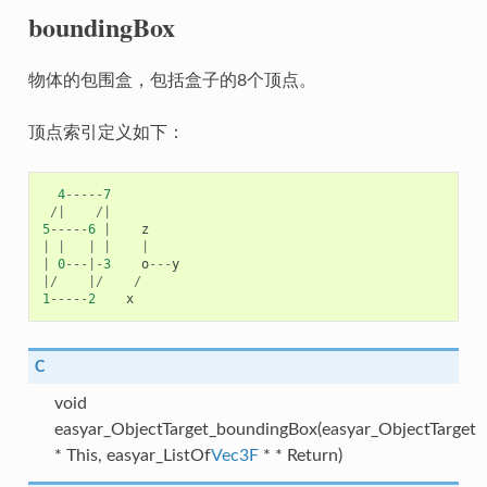
boundingBox
物体的包围盒，包括盒子的8个顶点。
顶点索引定义如下：
4
-----
7
/|
/|
5
-----
6
|
z
|
|
|
|
|
|
0
---|-
3
o
---
y
|/
|/
/
1
-----
2
x
C
void
easyar_ObjectTarget_boundingBox(easyar_ObjectTarget
* This, easyar_ListOf
Vec3F
* * Return)