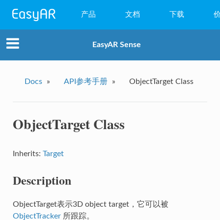
产品
文档
下载
WebAR
EasyAR Sense
小程序AR
EasyAR Mega
Docs
»
API参考手册
»
ObjectTarget Class
EasyAR Sense
ObjectTarget Class
EasyAR CRS
Inherits:
Target
Description
ObjectTarget表示3D object target，它可以被
ObjectTracker
所跟踪。