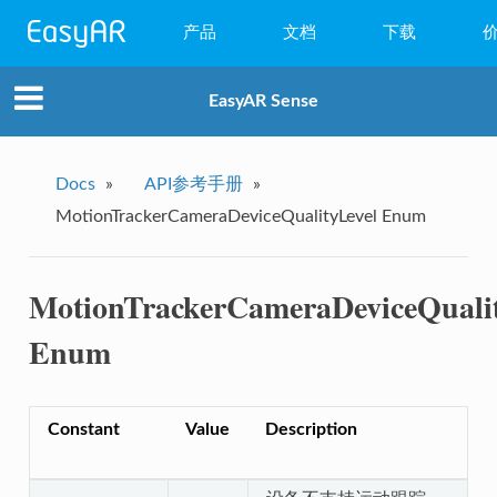
产品
文档
下载
WebAR
EasyAR Sense
小程序AR
EasyAR Mega
Docs
»
API参考手册
»
MotionTrackerCameraDeviceQualityLevel Enum
EasyAR Sense
EasyAR CRS
MotionTrackerCameraDeviceQuali
Enum
Constant
Value
Description