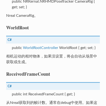
public NRKernal.NRHMDPoseTracker CameraRig {
get; set; }
Nreal CameraRig。
WorldRoot
C#
a
public
WorldRootController
WorldRoot { get; set; }
ceData
相机运动的相对物体，如果没设置，将会自动从场景中
获取或生成。
ReceivedFrameCount
rCameraDeviceParameters
C#
public int ReceivedFrameCount { get; }
从Nreal获取到的帧计数。通常在debug中使用。如果这