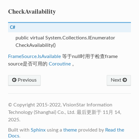
CheckAvailability
y
C#
public virtual System.Collections.IEnumerator
CheckAvailability()
FrameSource.IsAvailable
等于null时用于检查frame
source是否可用的
Coroutine
。
Previous
Next
© Copyright 2015-2022, VisionStar Information
Technology (Shanghai) Co., Ltd.
最后更新于 11月 14,
2025.
Built with
Sphinx
using a
theme
provided by
Read the
Docs
.