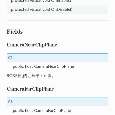
protected virtual void OnEnable()
protected virtual void OnDisable()
erServiceConfig
Fields
CameraNearClipPlane
LocalizerServiceConfig
C#
public float CameraNearClipPlane
RGB相机的近裁平面距离。
CameraFarClipPlane
C#
public float CameraFarClipPlane