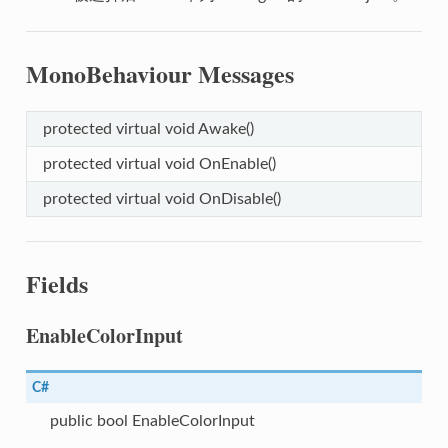
erServiceConfig
MonoBehaviour Messages
protected virtual void Awake()
LocalizerServiceConfig
protected virtual void OnEnable()
protected virtual void OnDisable()
Fields
EnableColorInput
C#
public bool EnableColorInput