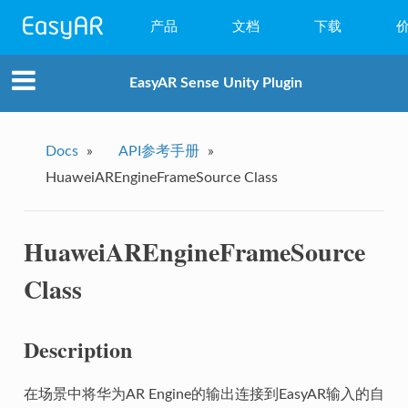
产品
文档
下载
WebAR
EasyAR Sense Unity Plugin
小程序AR
EasyAR Mega
Docs
»
API参考手册
»
HuaweiAREngineFrameSource Class
EasyAR Sense
EasyAR CRS
HuaweiAREngineFrameSource
Class
Description
在场景中将华为AR Engine的输出连接到EasyAR输入的自