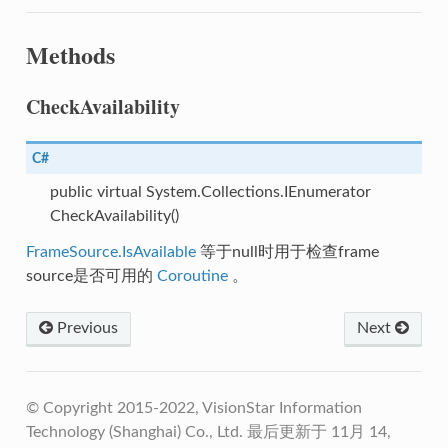
Methods
CheckAvailability
C#
public virtual System.Collections.IEnumerator
CheckAvailability()
FrameSource.IsAvailable
等于null时用于检查frame
ategy
source是否可用的
Coroutine
。
Previous
Next
DeviceType
© Copyright 2015-2022, VisionStar Information
meraDeviceParameters
Technology (Shanghai) Co., Ltd.
最后更新于 11月 14,