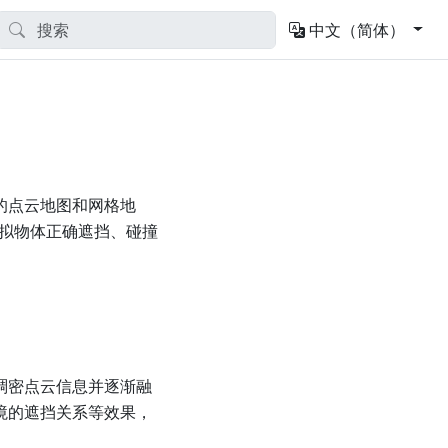
中文（简体）
密的点云地图和网格地
拟物体正确遮挡、碰撞
的稠密点云信息并逐渐融
境的遮挡关系等效果，