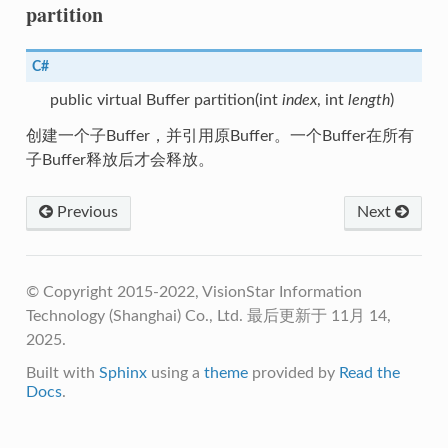
partition
C#
public virtual Buffer partition(int
index
, int
length
)
创建一个子Buffer，并引用原Buffer。一个Buffer在所有
子Buffer释放后才会释放。
Previous
Next
© Copyright 2015-2022, VisionStar Information
Technology (Shanghai) Co., Ltd.
最后更新于 11月 14,
2025.
Built with
Sphinx
using a
theme
provided by
Read the
Docs
.