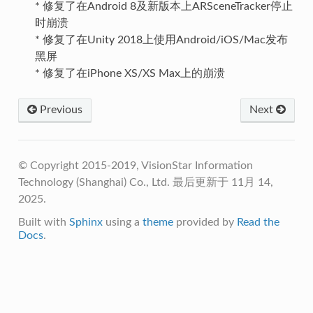
* 修复了在Android 8及新版本上ARSceneTracker停止
时崩溃
* 修复了在Unity 2018上使用Android/iOS/Mac发布
黑屏
* 修复了在iPhone XS/XS Max上的崩溃
Previous
Next
© Copyright 2015-2019, VisionStar Information
Technology (Shanghai) Co., Ltd.
最后更新于 11月 14,
2025.
Built with
Sphinx
using a
theme
provided by
Read the
Docs
.