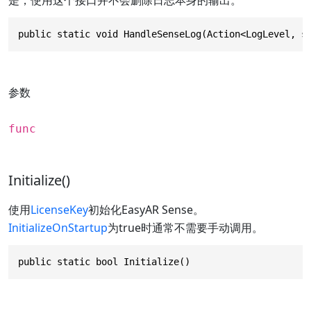
public static void HandleSenseLog(Action<LogLevel, s
参数
func
Initialize()
使用
LicenseKey
初始化EasyAR Sense。
InitializeOnStartup
为true时通常不需要手动调用。
public static bool Initialize()