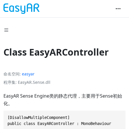
Class EasyARController
命名空间
easyar
程序集
EasyAR.Sense.dll
EasyAR Sense Engine类的静态代理，主要用于Sense初始
化。
[DisallowMultipleComponent]

public class EasyARController : MonoBehaviour