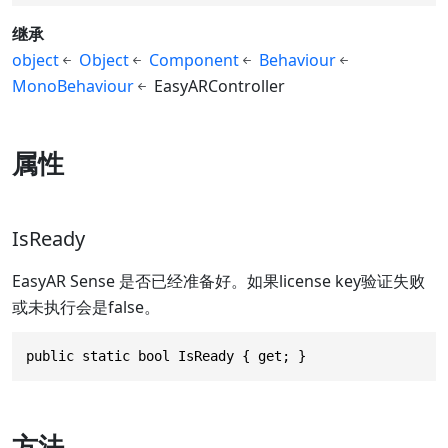
继承
object
Object
Component
Behaviour
MonoBehaviour
EasyARController
属性
IsReady
EasyAR Sense 是否已经准备好。如果license key验证失败
或未执行会是false。
public static bool IsReady { get; }
方法